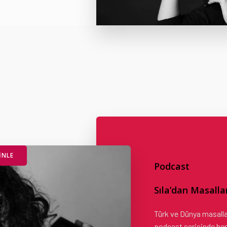
INLE
Podcast
Sıla’dan Masalla
Türk ve Dünya masalla
podcast serisinde he