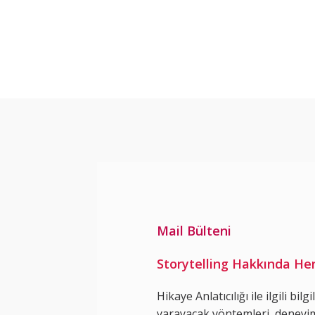
İçeriğe
geç
Mail Bülteni
Storytelling Hakkında He
Hikaye Anlatıcılığı ile ilgili bilg
yarayacak yöntemleri, deneyim