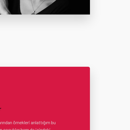
r
rından örnekleri anlattığım bu
m çocuklar hem de içindeki