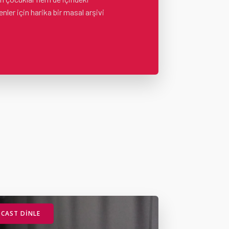
nler için harika bir masal arşivi
CAST DINLE