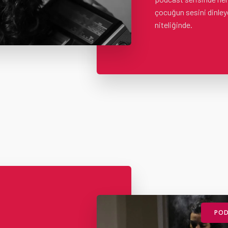
çocuğun sesini dinleye
niteliğinde.
POD